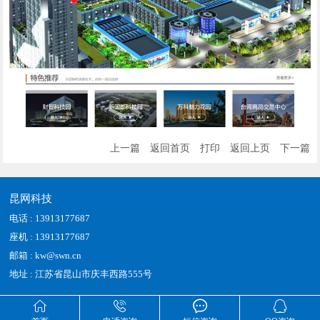
上一篇
返回首页
打印
返回上页
下一篇
昆网科技
电话 : 13913177687
座机 : 13913177687
邮箱 : kw@swn.cn
地址 : 江苏省昆山市庆丰西路555号



