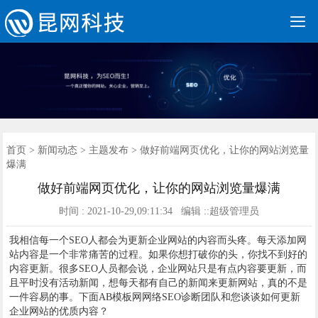

网站建设
营销网站
手机网站
全网营销
网站优化
优化案例
建站案例
新闻动态
联系我们
400电话
首页
首页
>
新闻动态
>
主题发布
> 做好前端网页优化，让你的网站浏览量
爆满
做好前端网页优化，让你的网站浏览量爆满
时间 : 2021-10-29,09:11:34 编辑 ::超级管理员
我相信每一个SEO人都会为更新企业网站的内容而头疼。每天添加网
站内容是一个非常痛苦的过程。如果你想打破你的头，你找不到好的
内容更新。很多SEO人员都会说，企业网站只是有点内容要更新，而
且平时没有活动新闻，想每天都有自己的新闻来更新网站，真的不是
一件容易的事。下面AB模板网网络SEO诊断团队和您谈谈如何更新
企业网站的优质内容？