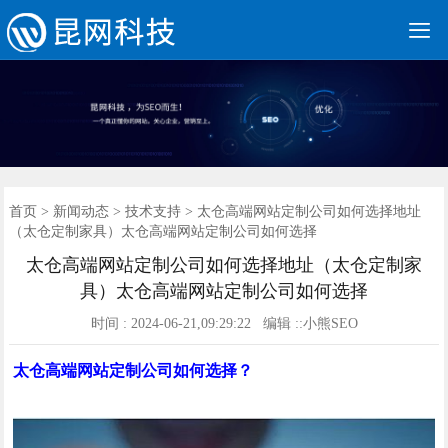

网站建设
营销网站
手机网站
全网营销
网站优化
优化案例
建站案例
新闻动态
联系我们
400电话
首页
首页
>
新闻动态
>
技术支持
> 太仓高端网站定制公司如何选择地址
（太仓定制家具）太仓高端网站定制公司如何选择
太仓高端网站定制公司如何选择地址（太仓定制家
具）太仓高端网站定制公司如何选择
时间 : 2024-06-21,09:29:22 编辑 ::小熊SEO
太仓
高端网站定制公司如何选择？